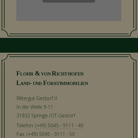
Name
Domain
Cookie
Zweck
Laufzeit
Vimeo
player.vimeo.com
2 years
Wird verwendet, um
Vimeo-Inhalte zu
entsperren.
Flohr & von Richthofen
Land- und Forstimmobilien
Rittergut Gestorf II
In der Welle 9-11
31832 Springe /OT Gestorf
Telefon:
(+49) 5045 - 9111 - 40
Fax: (+49) 5045 - 9111 - 50